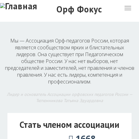
Перейти
Орф Фокус
Togg
к
navig
основному
содержанию
Мы — Ассоциация Орф-педагогов России, которая
является сообществом ярких и блистательных
лидеров. Она существует при Педагогическом
обществе России. У нас нет выборов, нет
председателей и заместителей, нет правления и членов
правления. У нас есть лидеры, компетенция и
профессионализм.
Лидер и основатель Ассоциации орфовских педагогов России —
Тютюнникова Татьяна Эдуардовна
Стать членом ассоциации
1668